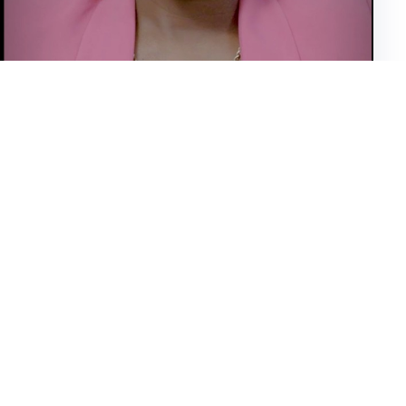
WILA ·
09/04/2026
Laureate Mme Christiane PNE
Lire l'article