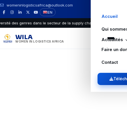
womeninlogisticsafrica@outlook.com
EN
Accueil
é des genres dans le secteur de la supply chain / logistique en Afriqu
Qui somme
WILA
Actualités
WOMEN IN LOGISTICS AFRICA
Faire un do
Contact
Téléch